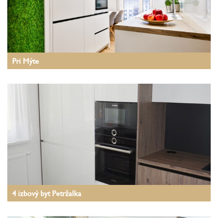
Pri Mýte
4 izbový byt Petržalka