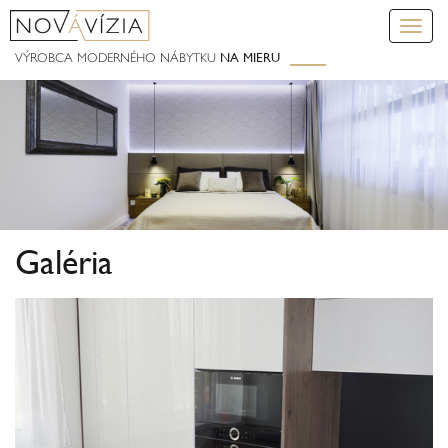
Toggl
navig
NA
MIERU
VÝROBCA MODERNÉHO NÁBYTKU
Galéria